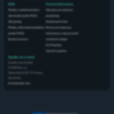
B2B
Právní informace
Platby v elektronickém
Všeobecné smluvní
obchodě podle PSD2
podmínky
QR platby
Reklamační řád
Platby mikroobchodníkům
Rámcová smlouva
podle PSD2
Informace o zpracování
Bank Connect
osobních údajů
EU Projekty
Výroční zpráva
Spojte sa s nami
Everifin vám přináší
EVERIFIN s.r.o,
Mikovíniho 8, 917 01 Trnava,
Slovensko
Kontaktujte nás
Tento projekt byl financován z programu