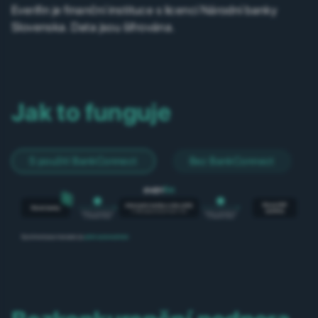
Everifin je finanční instituce s licencí Národní banky
Slovenska. Data jsou šifrována.
Jak to funguje
S použití BankConnect
Bez BankConnect