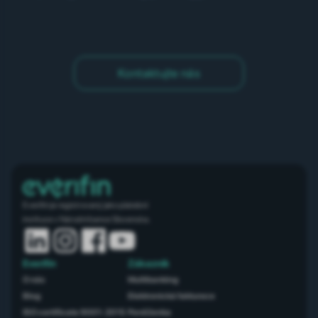
Kontaktujte nás
Everifin je registrovaný jako platební
instituce v Národní bance Slovenska.
Everifin
Zákazník
O nás
Multibanking
Blog
Elektronická fakturace
ISO certificate 9001: 2015
Peněženka