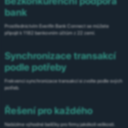
Bezkonkurenční podpora
bank
Prostřednictvím Everifin Bank Connect se můžete
připojit k 1182 bankovním účtům z 22 zemí.
Synchronizace transakcí
podle potřeby
Frekvenci synchronizace transakcí si zvolte podle svých
potřeb.
Řešení pro každého
Nabízíme výhodné balíčky pro firmy jakékoli velikosti.