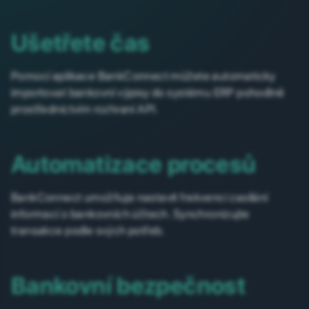
Ušetřete čas
Pomocí aplikace BankConnect můžete automaticky
importovat bankovní výpisy do systému ERP pohodlně
prostřednictvím rozhraní API.
Automatizace procesů
BankConnect umožňuje nastavit frekvenci zasílání
informací o bankovních účtech. Synchronizujte
transakce podle svých potřeb.
Bankovní bezpečnost