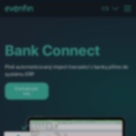
CS
Bank Connect
Plně automatizovaný import transakcí z banky přímo do
systému ERP
Kontaktujte
nás