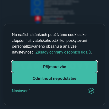
Evropské unie pro výzkum a inovace Horizont
2020 na základě grantové dohody č.
867834.
EVROPSKÁ UNIE
Evropský fond pro regionální rozvoj OP
Integrovaná infrastruktura 2014 – 2020
Na našich stránkách používáme cookies ke
zlepšení uživatelského zážitku, poskytování
personalizovaného obsahu a analýze
návštěvnosti.
Zásady ochrany osobních údajů
.
Přijmout vše
Odmítnout nepodstatné
Nastavení
Nastavení cookies