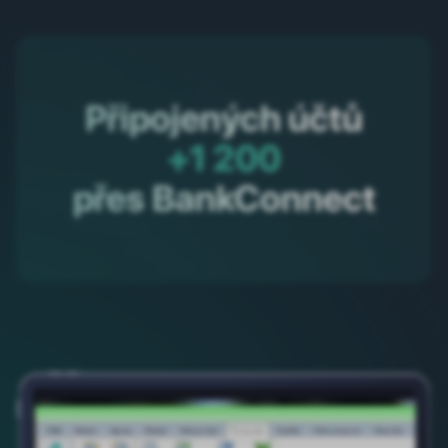
Připojených účtů
+1 200
přes BankConnect